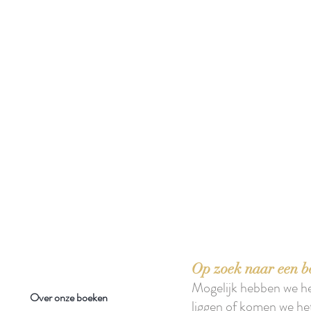
 boeken met het toe-eigenen van de inhoud ervan.'
Op zoek naar een b
Mogelijk hebben we h
Over onze boeken
liggen of komen we he