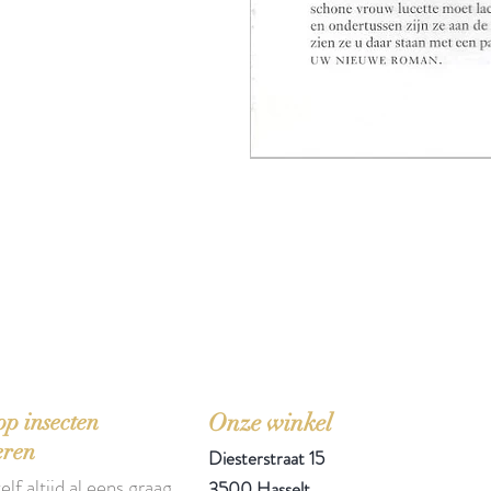
'Het zou mooi zijn boeken te kopen als we de ti
p insecten
Onze winkel
eren
Diesterstraat 15
elf altijd al eens graag
3500 Hasselt