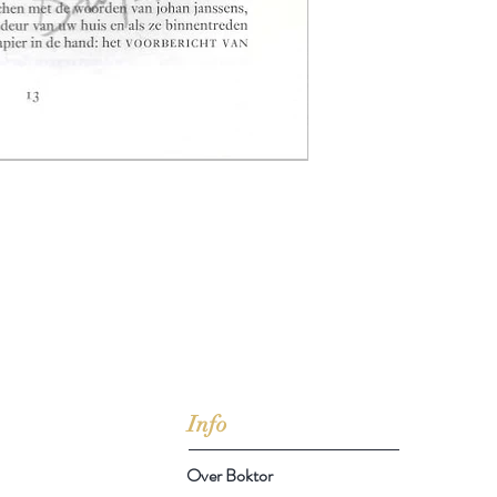
jd om ze te lezen erbij konden kopen, maar meestal verwar
t men het kopen
van
Arthur Schopenhauer
(1788-1860)
Info
Over Boktor