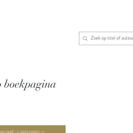
p boekpagina
Niet op voorraad -> aanvragen <-