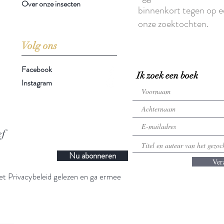
Over onze insecten
binnenkort tegen op e
onze zoektochten.
Volg ons
Facebook
Ik zoek een boek
Instagram
ef
Nu abonneren
Ver
t Privacybeleid gelezen en ga ermee