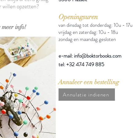
r willen opzetten?
Openingsuren
van dinsdag tot donderdag: 10u - 17u
 meer info!
vrijdag en zaterdag: 10u - 18u
zondag en maandag gesloten
e-mail: info@boktorbooks.com
tel: +32 474 749 885
Annuleer een bestelling
Annulatie indienen