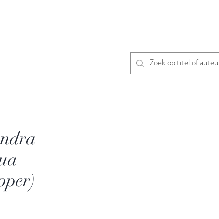
ndra
lua
pper)