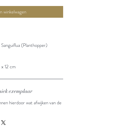
In winkelwagen
Sanguiflua (Planthopper)
3 x 12 cm
 uniek exemplaar
nnen hierdoor wat afwijken van de