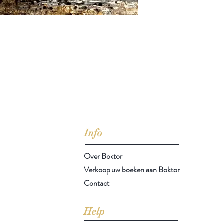
jd om ze te lezen erbij konden kopen, maar meestal verwar
t men het kopen
van
Arthur Schopenhauer
(1788-1860)
Info
Over Boktor
Verkoop uw boeken aan Boktor
Contact
Help