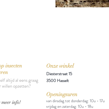
'Het zou mooi zijn boeken te kopen als we de ti
p insecten
Onze winkel
eren
Diesterstraat 15
elf altijd al eens graag
3500 Hasselt
r willen opzetten?
Openingsuren
van dinsdag tot donderdag: 10u - 17u
 meer info!
vrijdag en zaterdag: 10u - 18u