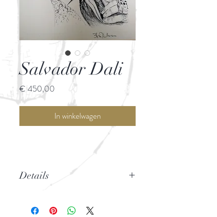
Salvador Dali
Prijs
€ 450,00
In winkelwagen
Details
Originele pentekening
Bruno Paulussen