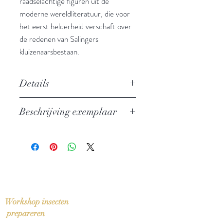
raadselachtige figuren uit de
moderne wereldliteratuur, die voor
het eerst helderheid verschaft over
de redenen van Salingers
kluizenaarsbestaan.
Details
Auteur: David Shields / Shane
Beschrijving exemplaar
Salerno
Uitgever: De Arbeiderspers
Nieuw exemplaar
Open Domein nr. 49
ISBN: 9789029589208
Taal: Nederlands
Bindwijze: Paperback
Verschijningsdatum: 2014
Aantal pagina's: 726
Workshop insecten
prepareren