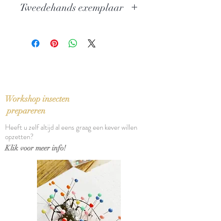
Tweedehands exemplaar
Uitgever: Taschen
ISBN: 9783822835845
In zeer goede staat
Taal: English / Deutsch / Français
Bindwijze: Paperback
Verschijningsdatum: 2004
Aantal pagina's: 240
Workshop insecten
prepareren
Heeft u zelf altijd al eens graag een kever willen
opzetten?
Klik voor meer info!