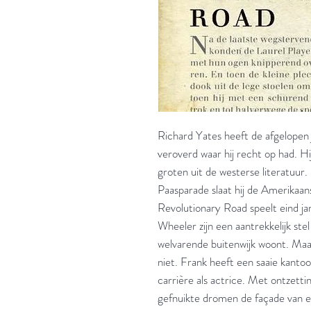
Richard Yates heeft de afgelopen j
veroverd waar hij recht op had. Hi
groten uit de westerse literatuur
Paasparade slaat hij de Amerikaa
Revolutionary Road speelt eind jar
Wheeler zijn een aantrekkelijk ste
welvarende buitenwijk woont. Maar
niet. Frank heeft een saaie kanto
carrière als actrice. Met ontzetti
gefnuikte dromen de façade van e