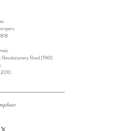
es
erspers
3818
Emeis
l: Revolutionary Road (1961)
k
: 2010
emplaar