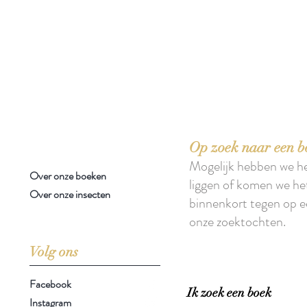
 boeken met het toe-eigenen van de inhoud ervan.'
Op zoek naar een b
Mogelijk hebben we h
Over onze boeken
liggen of komen we he
Over onze insecten
binnenkort tegen op e
onze zoektochten.
Volg ons
Facebook
Ik zoek een boek
Instagram