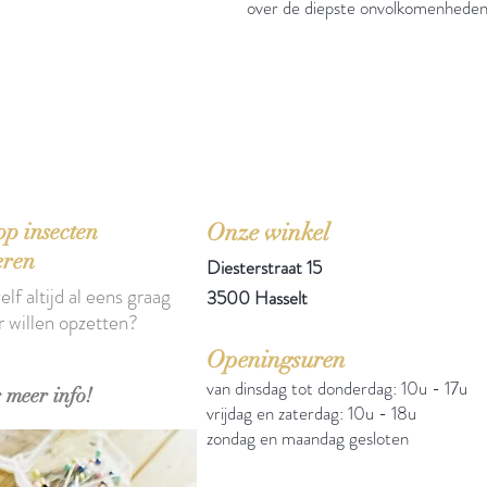
over de diepste onvolkomenheden
'Het zou mooi zijn boeken te kopen als we de ti
p insecten
Onze winkel
eren
Diesterstraat 15
elf altijd al eens graag
3500 Hasselt
r willen opzetten?
Openingsuren
van dinsdag tot donderdag: 10u - 17u
 meer info!
vrijdag en zaterdag: 10u - 18u
zondag en maandag gesloten