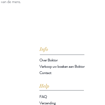
 van de mens.
jd om ze te lezen erbij konden kopen, maar meestal verwar
t men het kopen
van
Arthur Schopenhauer
(1788-1860)
Info
Over Boktor
Verkoop uw boeken aan Boktor
Contact
Help
FAQ
Verzending