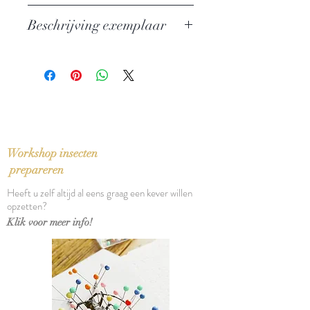
Auteur: Chuck Palahniuk
Beschrijving exemplaar
Uitgever: De Geus
ISBN: 9789044516135
In nieuwstaat
Taal: Nederlands
Vertaling: Jos den Bekker
Oorspronkelijke titel: Pygmy
(2009)
Bindwijze: Paperback
Verschijningsdatum: 2011
Workshop insecten
Aantal pagina's: 249
prepareren
Heeft u zelf altijd al eens graag een kever willen
opzetten?
Klik voor meer info!