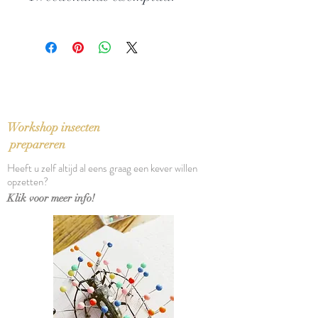
Auteur: Daniel Abadie, Willy van den
Bussche
In zeer goede staat
Uitgever: Mercatorfonds
ISBN: 9789061534716
Taal: Nederlands
Bindwijze: Harde kaft
Verschijningsdatum: 2000
Aantal pagina's: 204
Workshop insecten
prepareren
Heeft u zelf altijd al eens graag een kever willen
opzetten?
Klik voor meer info!