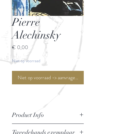
Pierre
Alechinsky
Prijs
€ 0,00
Niet op voorraad
Niet op voorraad -> aanvragen <-
Product Info
Pierre Alechinsky
Tweedehands exemplaar