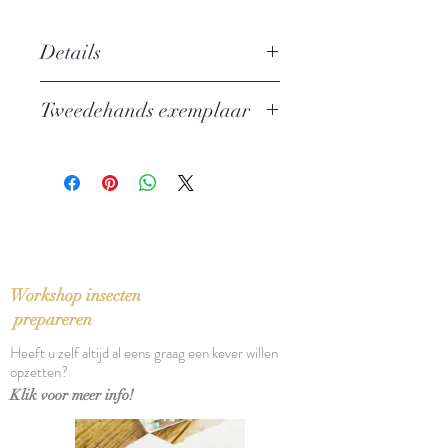
Details
Auteur: Ernst Jünger
Tweedehands exemplaar
Uitgever: De Arbeiderspers
Privé-domein 123
In zeer goede staat
ISBN: 9789029524254
Taal: Nederlands
Vertaling: Tinke Davids
Oorspronkelijke titel: Das erste
Pariser Tagebuch en Kaukasische
Aufzeichnungen (verschenen in
Workshop insecten
Strahlungen - 1949)
prepareren
Bindwijze: Paperback
Heeft u zelf altijd al eens graag een kever willen
Verschijningsdatum: 1986
opzetten?
Aantal pagina's: 280
Klik voor meer info!