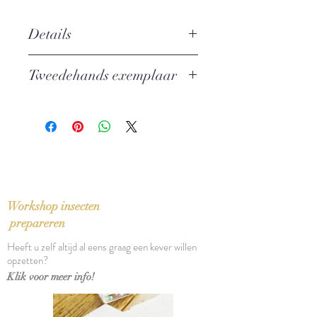
Details
Auteur: Gabriel García Márquez
Tweedehands exemplaar
Uitgever: Meulenhoff
ISBN: 9789029068635
In zeer goede staat - 9,50 euro
Taal: Nederlands
Bindwijze: Paperback
Verschijningsdatum: 2000
Aantal pagina's: 238
Workshop insecten
prepareren
Heeft u zelf altijd al eens graag een kever willen
opzetten?
Klik voor meer info!