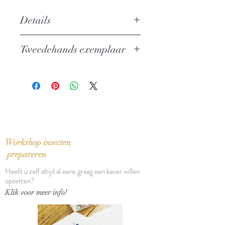
Details
Auteur: Bertolt Brecht
Tweedehands exemplaar
Uitgever: Ad. Donker
ISBN: 9789061004547
In zeer goede staat
Taal: Nederlands
Oorspronkelijke titel: teksten uit de
delen 11 tot 15 Großen
kommentierten Berlier und
Frankfurter Ausgabe
Bindwijze: Linnen band met
Workshop insecten
stofomslag
prepareren
Verschijningsdatum: 1998
Heeft u zelf altijd al eens graag een kever willen
Aantal pagina's: 95
opzetten?
Klik voor meer info!