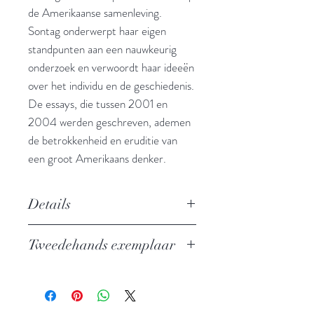
de Amerikaanse samenleving.
Sontag onderwerpt haar eigen
standpunten aan een nauwkeurig
onderzoek en verwoordt haar ideeën
over het individu en de geschiedenis.
De essays, die tussen 2001 en
2004 werden geschreven, ademen
de betrokkenheid en eruditie van
een groot Amerikaans denker.
Details
Essays en toespraken, Nagelaten
Tweedehands exemplaar
werk deel I
Auteur: Susan Sontag
In zeer goede staat, zeer lichte
Uitgever: De Bezige Bij
leeslijn in rug
ISBN: 9789023421955