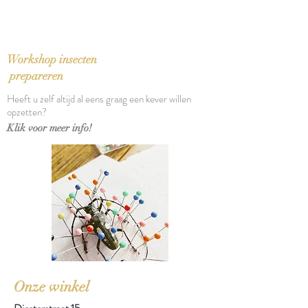
Taal: Nederlands
Vertaling: Marian Lameris en
Liesbeth Teixeira de Mattos
Bindwijze: Paperback
Workshop insecten
Verschijningsdatum: 2007
prepareren
Aantal pagina's: 253
Heeft u zelf altijd al eens graag een kever willen
opzetten?
Klik voor meer info!
Onze winkel