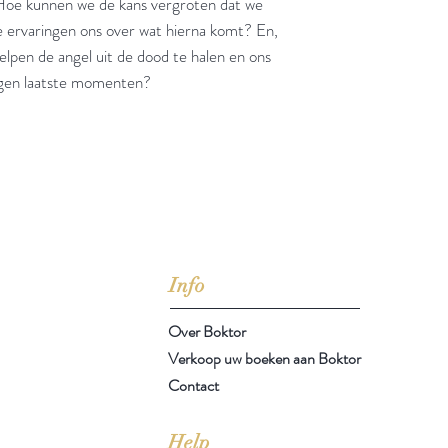
oe kunnen we de kans vergroten dat we
e ervaringen ons over wat hierna komt? En,
elpen de angel uit de dood te halen en ons
igen laatste momenten?
jd om ze te lezen erbij konden kopen, maar meestal verwar
t men het kopen
van
Arthur Schopenhauer
(1788-1860)
Info
Over Boktor
Verkoop uw boeken aan Boktor
Contact
Help