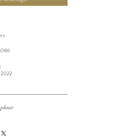
ers
5086
k
: 2022
mplaar