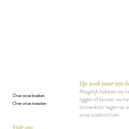
 boeken met het toe-eigenen van de inhoud ervan.'
Op zoek naar een b
Mogelijk hebben we h
Over onze boeken
liggen of komen we he
Over onze insecten
binnenkort tegen op e
onze zoektochten.
Volg ons