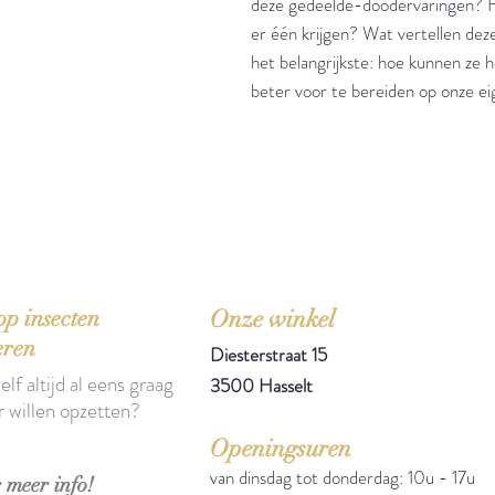
deze gedeelde-doodervaringen? H
er één krijgen? Wat vertellen dez
het belangrijkste: hoe kunnen ze h
beter voor te bereiden op onze e
'Het zou mooi zijn boeken te kopen als we de ti
p insecten
Onze winkel
eren
Diesterstraat 15
elf altijd al eens graag
3500 Hasselt
r willen opzetten?
Openingsuren
van dinsdag tot donderdag: 10u - 17u
 meer info!