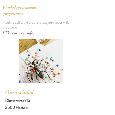
2003
Hasselt
Workshop insecten
Koninklijke Geschied- en
prepareren
Oudheidkundige Studiekring van
Heeft u zelf altijd al eens graag een kever willen
Hasselt
opzetten?
Language: Latijn / Nederlands
Klik voor meer info!
Binding: Gebonden
Pages: 496 pp
Size: 26,5 x 11 x 6 cm
Onze winkel
Diesterstraat 15
3500 Hasselt