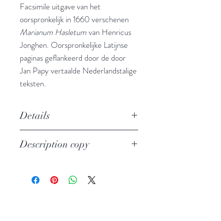
Facsimile uitgave van het
oorspronkelijk in 1660 verschenen
Marianum Hasletum
van Henricus
Jonghen. Oorspronkelijke Latijnse
paginas geflankeerd door de door
Jan Papy vertaalde Nederlandstalige
teksten.
Details
Geschiedenis van het aloude
Description copy
miraculeuze beeld en van de kapel,
alsook van de vermaarde
In mint conditon
broederschap van de Heilige Maria
te Hasselt
Author: Henricus Jonghen, Jan
Papy