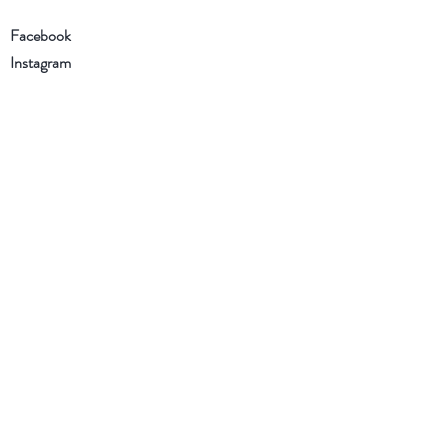
Facebook
Instagram
Schrijf je in voor onze
nieuwsbrief
Ik heb de Algemene voorwaarden
en het Privacybeleid gelezen en ga
ermee akkoord
Nu abonneren