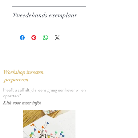
Auteur: Jack Kerouac
Tweedehands exemplaar
Uitgever: De Bezige Bij
BBLiterair
In zeer goede staat
Taal: Nederlands
Vertaling: Guido Golüke
Oorspronkelijke titel: On the Road
Bindwijze: Paperback
Verschijningsdatum: 1989
Aantal pagina's: 304
Workshop insecten
prepareren
Heeft u zelf altijd al eens graag een kever willen
opzetten?
Klik voor meer info!