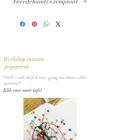
Tweedehands exemplaar
Uitgever: Athenaeum - Polak & Van
Gennep
In zeer goede staat
Salamander Klassiek
ISBN: 9789025320416
Taal: Nederlands
Bindwijze: Gebonden
Verschijningsdatum: 2008
Aantal pagina's: 403
Workshop insecten
prepareren
Heeft u zelf altijd al eens graag een kever willen
opzetten?
Klik voor meer info!