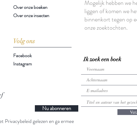
Mogelijk hebben we h
Over onze boeken
liggen of komen we he
Over onze insecten
binnenkort tegen op e
onze zoektochten.
Volg ons
Facebook
Ik zoek een boek
Instagram
ef
Nu abonneren
Ver
t Privacybeleid gelezen en ga ermee