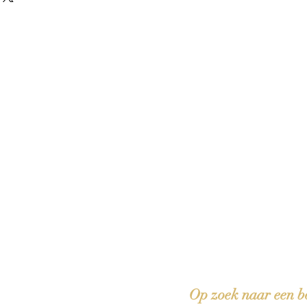
 boeken met het toe-eigenen van de inhoud ervan.'
Op zoek naar een b