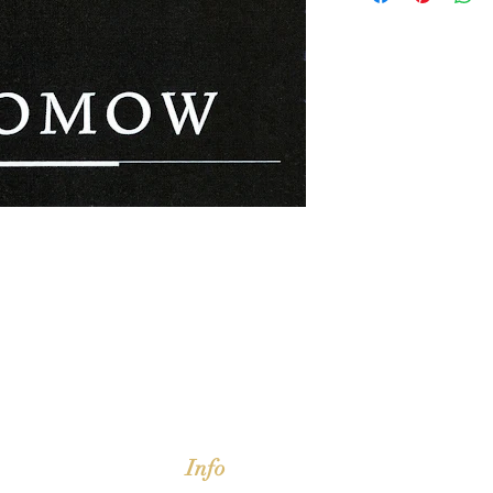
jd om ze te lezen erbij konden kopen, maar meestal verwar
t men het kopen
van
Arthur Schopenhauer
(1788-1860)
Info