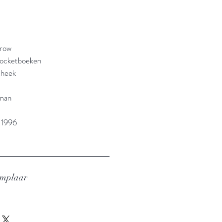
arow
pocketboeken
theek
sman
 1996
emplaar