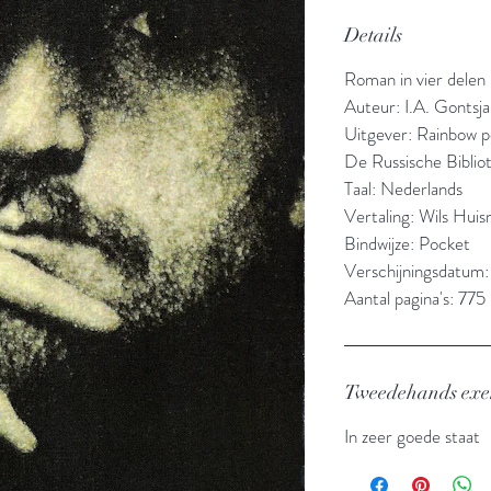
Details
Roman in vier delen
Auteur: I.A. Gontsj
Uitgever: Rainbow 
De Russische Biblio
Taal: Nederlands
Vertaling: Wils Hui
Bindwijze: Pocket
Verschijningsdatum:
Aantal pagina's: 775
Tweedehands ex
In zeer goede staat