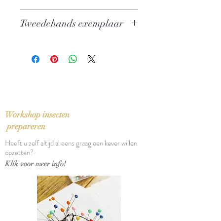
Auteur: William S. Burroughs
Tweedehands exemplaar
Uitgever: De Arbeiderspers
Grote ABC nr. 334
In zeer goede staat
ISBN: 902950837X
Taal: Nederlands
Bindwijze: Paperback
Verschijningsdatum: 1979
Aantal pagina's: 286
Workshop insecten
prepareren
Heeft u zelf altijd al eens graag een kever willen
opzetten?
Klik voor meer info!