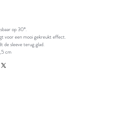
asbaar op 30°.
rgt voor een mooi gekreukt effect.
t de sleeve terug glad.
6,5 cm