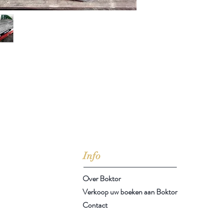
jd om ze te lezen erbij konden kopen, maar meestal verwar
t men het kopen
van
Arthur Schopenhauer
(1788-1860)
Info
Over Boktor
Verkoop uw boeken aan Boktor
Contact