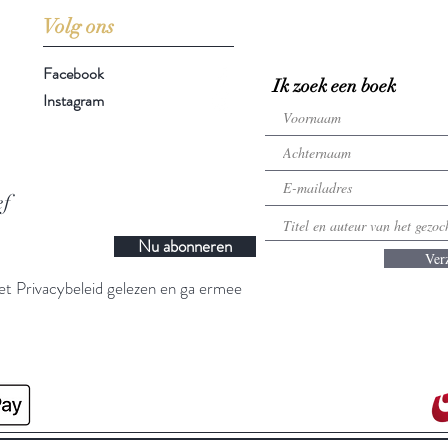
Volg ons
Facebook
Ik zoek een boek
Instagram
ef
Nu abonneren
Ver
t Privacybeleid gelezen en ga ermee