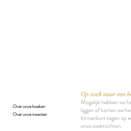
 boeken met het toe-eigenen van de inhoud ervan.'
Op zoek naar een b
Mogelijk hebben we h
Over onze boeken
liggen of komen we he
Over onze insecten
binnenkort tegen op e
onze zoektochten.