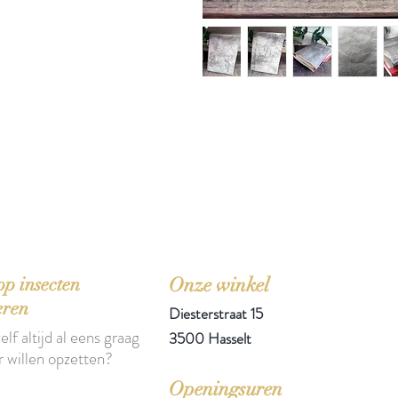
'Het zou mooi zijn boeken te kopen als we de ti
p insecten
Onze winkel
eren
Diesterstraat 15
elf altijd al eens graag
3500 Hasselt
r willen opzetten?
Openingsuren