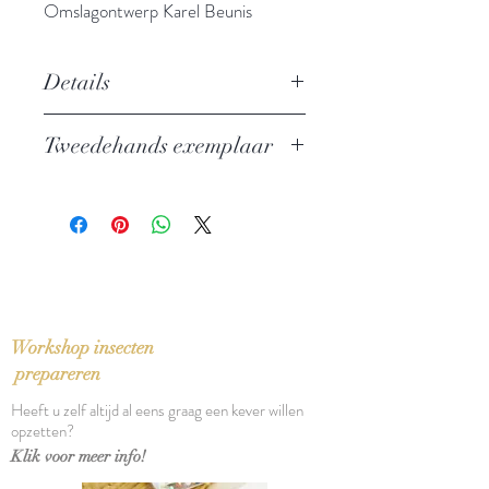
Omslagontwerp Karel Beunis
Details
Een kroniek uit de dertigjarige
Tweedehands exemplaar
oorlog
Auteur: Bertolt Brecht
In zeer goede staat
Uitgever: De Bezige Bij
Literaire Reuzenpocket 248
Taal: Nederlands
Vertaling: Gerrit Kouwenaar
Oorspronkelijke titel: Mutter
Courage und ihre Kinder (1949)
Workshop insecten
Bindwijze: Paperback
prepareren
Verschijningsdatum: 1967
Heeft u zelf altijd al eens graag een kever willen
Aantal pagina's: 120
opzetten?
Klik voor meer info!