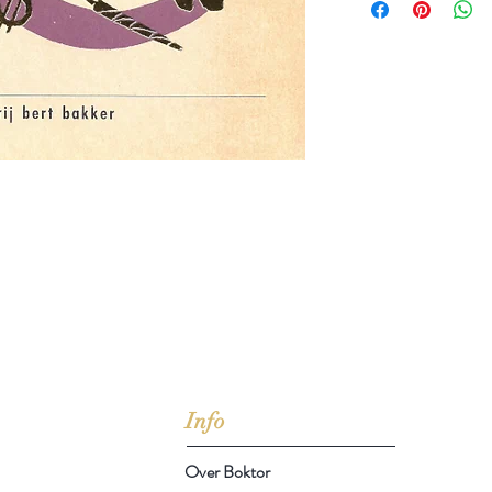
jd om ze te lezen erbij konden kopen, maar meestal verwar
t men het kopen
van
Arthur Schopenhauer
(1788-1860)
Info
Over Boktor