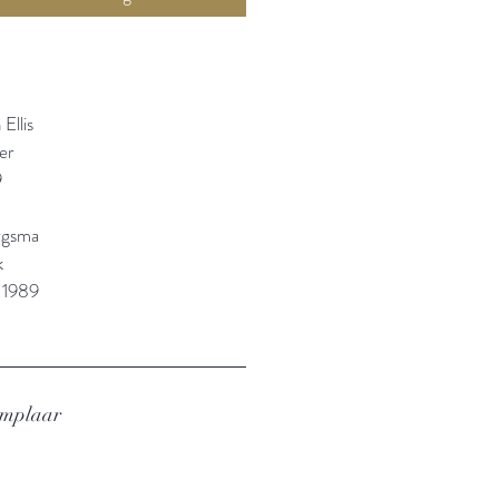
Ellis
er
9
rgsma
k
 1989
emplaar