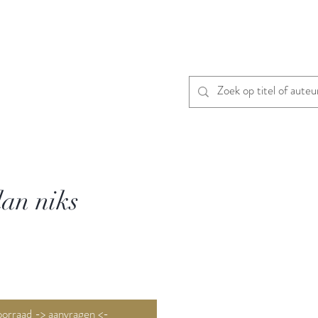
an niks
Niet op voorraad -> aanvragen <-