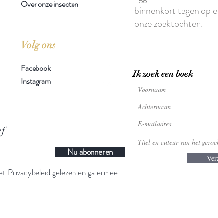
Over onze insecten
binnenkort tegen op e
onze zoektochten.
Volg ons
Facebook
Ik zoek een boek
Instagram
ef
Nu abonneren
Ver
t Privacybeleid gelezen en ga ermee