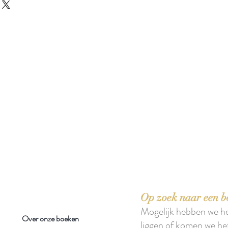
 boeken met het toe-eigenen van de inhoud ervan.'
Op zoek naar een b
Mogelijk hebben we h
Over onze boeken
liggen of komen we he