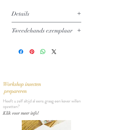
Details
Hoe we de klassieke oudheid
Tweedehands exemplaar
gebruiken om onszelf te begrijpen
Auteur: Toon Van Houdt
In perfecte staat
Uitgever: Polis
ISBN: 9789463100281
Taal: Nederlands
Bindwijze: Paperback
Verschijningsdatum: 2015
Aantal pagina's: 361
Workshop insecten
prepareren
Heeft u zelf altijd al eens graag een kever willen
opzetten?
Klik voor meer info!