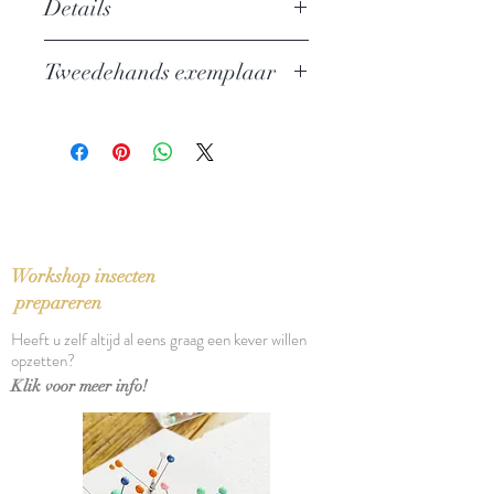
Details
Auteur:
Louis Paul Boon
Tweedehands exemplaar
Uitgever: De Arbeiderspers
ISBN: 9029503149
In zeer goede staat
Taal: Nederlands
Bindwijze: Linnen band
Verschijningsdatum: 1994
Aantal pagina's: 160
Workshop insecten
prepareren
Heeft u zelf altijd al eens graag een kever willen
opzetten?
Klik voor meer info!