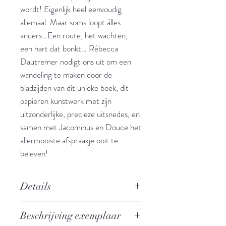
wordt! Eigenlijk heel eenvoudig
allemaal. Maar soms loopt álles
anders…Een route, het wachten,
een hart dat bonkt… Rébecca
Dautremer nodigt ons uit om een
wandeling te maken door de
bladzijden van dit unieke boek, dit
papieren kunstwerk met zijn
uitzonderlijke, precieze uitsnedes, en
samen met Jacominus en Douce het
allermooiste afspraakje ooit te
beleven!
Details
Illustrator: Rebecca Dautremer
Beschrijving exemplaar
Uitgever: Davidsfonds