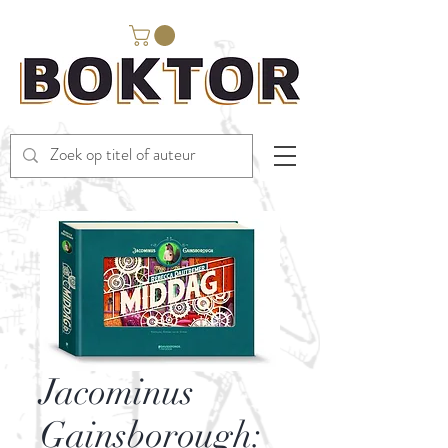
Jacominus
Gainsborough: