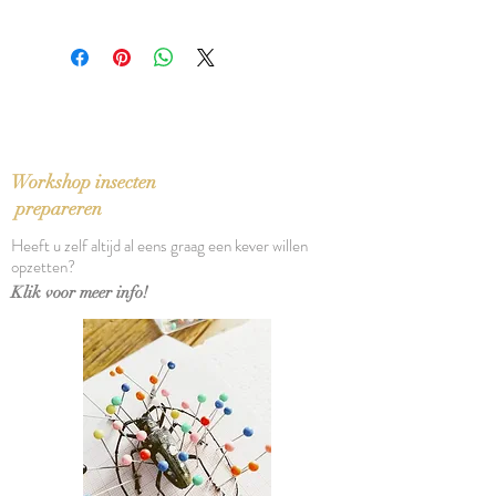
ISBN: 9789002268984
In nieuwstaat
Taal: Nederlands
Bindwijze: Hardcover
Verschijningsdatum: 2019
Aantal pagina's: 212
Workshop insecten
prepareren
Heeft u zelf altijd al eens graag een kever willen
opzetten?
Klik voor meer info!