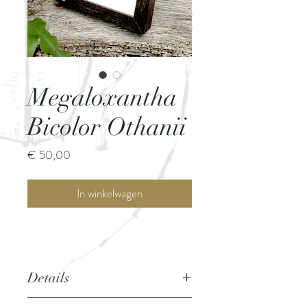
Megaloxantha
Bicolor Othanii
Prijs
€ 50,00
In winkelwagen
Details
Naam: Megaloxantha Bicolor