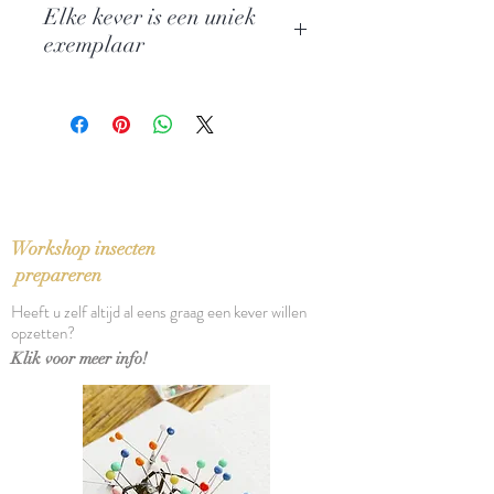
Elke kever is een uniek
Othanii
exemplaar
Familie: Buprestidae
Herkomst: Java
Grootte en kleur kunnen hierdoor
Afmeting: 7 cm
wat afwijken van de voorbeeldfoto
Geslacht: man
Afmetingen kader: 20 x 15 cm
Workshop insecten
prepareren
Heeft u zelf altijd al eens graag een kever willen
opzetten?
Klik voor meer info!