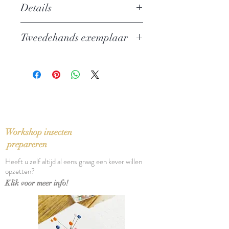
Details
Portret van een middelmatig
Tweedehands exemplaar
karakter
Auteur:
Stefan Zweig
In goede staat, lichte verkleuring van
Uitgever: Agathon
rug stofomslag
Taal: Nederlands
Oorspronkelijke titel: Marie
Antoinette (1976)
Vertaling: G.J. Werumeus Buning-
Ensink
Workshop insecten
Bindwijze: Linnend band met
prepareren
stofomslag
Heeft u zelf altijd al eens graag een kever willen
Verschijningsdatum: 1978
opzetten?
Aantal pagina's: 345
Klik voor meer info!