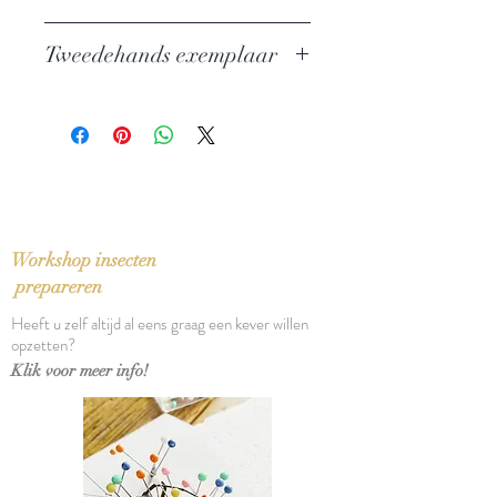
Auteur: Herman Teirlinck
Tweedehands exemplaar
Uitgever: Wereldbibliotheek
ISBN: 9028414312
In zeer goede staat
Taal: Nederlands
Bindwijze: Paperback
Aantal pagina's: 216
Workshop insecten
prepareren
Heeft u zelf altijd al eens graag een kever willen
opzetten?
Klik voor meer info!