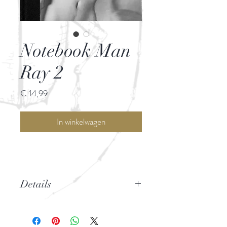
Notebook Man
Ray 2
Prijs
€ 14,99
In winkelwagen
Details
100 % handmade
Gerecycleerd papier, blanco pagina's