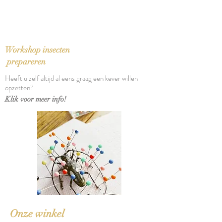
Uniek exemplaar
Voorplat en achterplat fotografie
van Man Ray
Bindwijze: Harde kaft, linnen rug,
Workshop insecten
ingenaaide katernen
prepareren
Afmetingen: 10,5 x 9 x 1,5 cm
Heeft u zelf altijd al eens graag een kever willen
opzetten?
Klik voor meer info!
Onze winkel