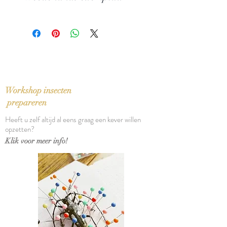
Uitgever: De Arbeiderspers
ISBN: 9029529148
In perfecte staat
Taal: Nederlands
Bindwijze: Linnen band met
stofomslag
Verschijningsdatum: 1984
Aantal pagina's: 120
Workshop insecten
prepareren
Heeft u zelf altijd al eens graag een kever willen
opzetten?
Klik voor meer info!