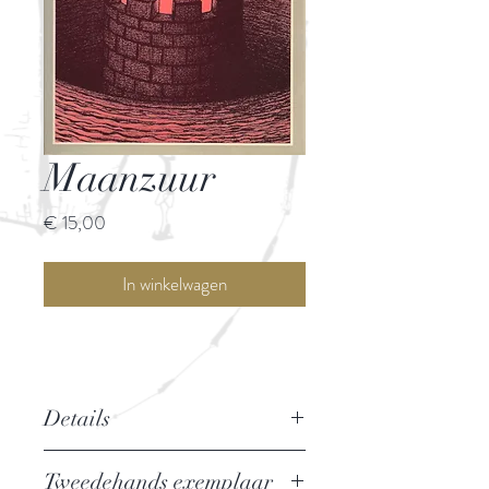
Maanzuur
Prijs
€ 15,00
In winkelwagen
Details
Auteur: Malcolm Lowry
Tweedehands exemplaar