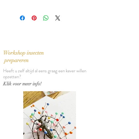
ISBN: 9789025443870
In zeer goede staat, lichte vouw in
Taal: Nederlands
rug
Bindwijze: Linnen band met
stofomslag
Verschijningsdatum: 2015
Aantal pagina's: 269
Workshop insecten
prepareren
Heeft u zelf altijd al eens graag een kever willen
opzetten?
Klik voor meer info!