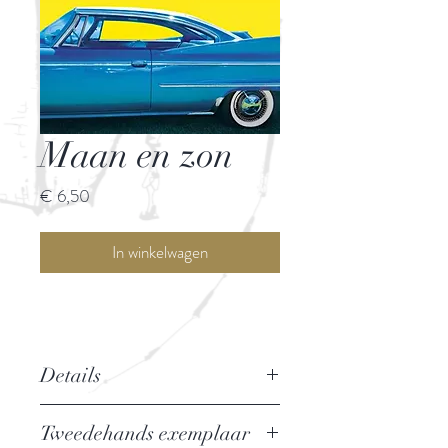
Maan en zon
Prijs
€ 6,50
In winkelwagen
Details
Auteur: Stefan Brijs
Tweedehands exemplaar
Uitgever: Atlas Contact