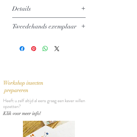
Details
Auteur: Elfriede Jelinek
Tweedehands exemplaar
Uitgever: Em. Querido's
ISBN: 9789021468020
In perfecte staat
Taal: Nederlands
Vertaling: Jos Valkengoed
Oorspronkelijke titel: Lust (1989)
Bindwijze: Paperback
Verschijningsdatum: 2004
Aantal pagina's: 209
Workshop insecten
prepareren
Heeft u zelf altijd al eens graag een kever willen
opzetten?
Klik voor meer info!