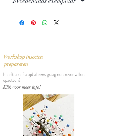
Tweedehands exemplaar
Uitgever: G. A. Van Oorschot
Russische Miniaturen
In zeer goede staat
Taal: Nederlands
Vertaling: Marko Fondse
Bindwijze: Linnen band met
stofomslag
Verschijningsdatum: 1979
Aantal pagina's: 155
Workshop insecten
prepareren
Heeft u zelf altijd al eens graag een kever willen
opzetten?
Klik voor meer info!