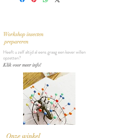
ISBN: 9002146701
In zeer goede staat
Taal: Nederlands
Bindwijze: Softcover
Verschijningsdatum: 1982
Aantal pagina's: 32
Workshop insecten
Eerste druk
prepareren
Heeft u zelf altijd al eens graag een kever willen
opzetten?
Klik voor meer info!
Onze winkel