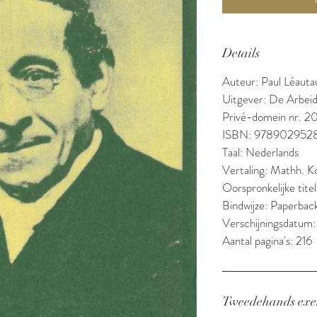
Details
Auteur: Paul Léauta
Uitgever: De Arbeid
Privé-domein nr. 2
ISBN: 978902952
Taal: Nederlands
Vertaling: Mathh. K
Oorspronkelijke titel
Bindwijze: Paperbac
Verschijningsdatum:
Aantal pagina's: 216
Tweedehands ex