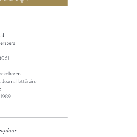
ud
erspers
0
8061
ockelkoren
: Journal lettéraire
k
 1989
emplaar