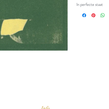
In perfecte staat
jd om ze te lezen erbij konden kopen, maar meestal verwar
t men het kopen
van
Arthur Schopenhauer
(1788-1860)
Info