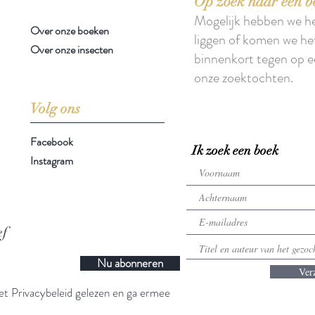
Op zoek naar een b
Mogelijk hebben we h
Over onze boeken
liggen of komen we he
Over onze insecten
binnenkort tegen op e
onze zoektochten.
Volg ons
Facebook
Ik zoek een boek
Instagram
ef
Nu abonneren
Ver
t Privacybeleid gelezen en ga ermee