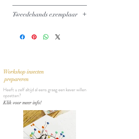
Auteur: Imre Kertesz
Tweedehands exemplaar
Uitgever: De Bezige Bij
ISBN: 9789023417415
In zeer goede staat
Taal: Nederlands
Bindwijze: Gebonden met
stofomslag
Verschijningsdatum: 2005
Aantal pagina's: 151
Workshop insecten
prepareren
Heeft u zelf altijd al eens graag een kever willen
opzetten?
Klik voor meer info!