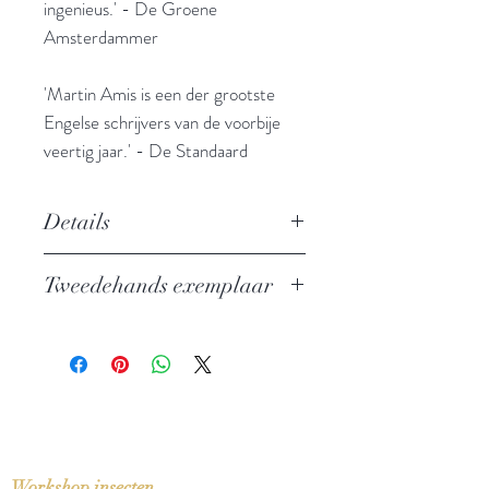
ingenieus.' - De Groene
Amsterdammer
'Martin Amis is een der grootste
Engelse schrijvers van de voorbije
veertig jaar.' - De Standaard
Details
Dit is Engeland
Tweedehands exemplaar
Auteur: Martin Amis
Uitgever: Atlas / Contact
In zeer goede staat
ISBN: 9789025438289
Taal: Nederlands
Oorspronkelijke titel: Lionel Asbo,
State of England (2012)
Bindwijze: Paperback
Verschijningsdatum: 2012
Workshop insecten