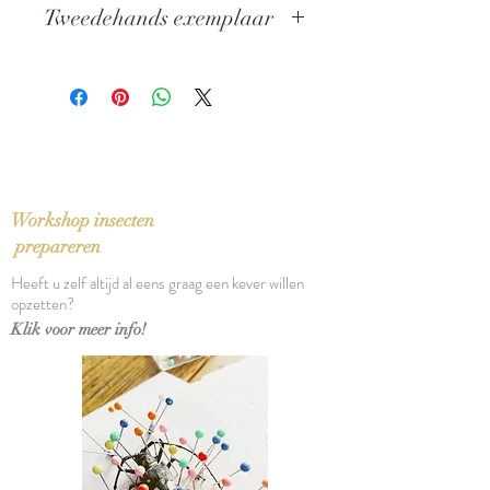
Tweedehands exemplaar
van Belgisch en Nederlands Limburg
Auteur: Eduard van Ermen
In goede staat, stofomslag lichte
Uitgever: Lannoo
gebruikssporen
ISBN: 9789020912173
Taal: Nederlands
Bindwijze: Linnen band met
stofomslag
Verschijningsdatum: 1985
Workshop insecten
Aantal pagina's: 160
prepareren
Heeft u zelf altijd al eens graag een kever willen
opzetten?
Klik voor meer info!