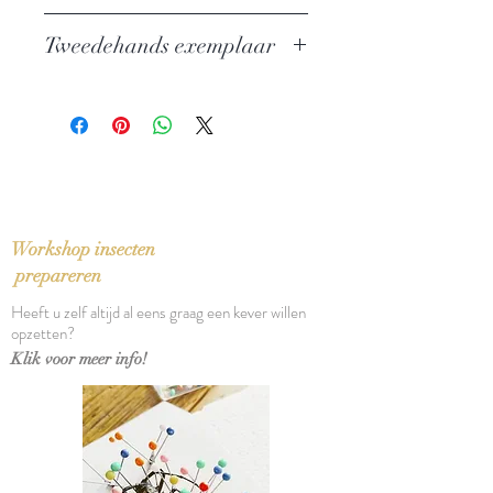
Auteur: James Salter
Tweedehands exemplaar
Uitgever: De Bezige Bij
ISBN: 9789023482994
In zeer goede staat
Taal: Nederlands
Bindwijze: Paperback
Verschijningsdatum: 2014
Aantal pagina's: 396
Workshop insecten
prepareren
Heeft u zelf altijd al eens graag een kever willen
opzetten?
Klik voor meer info!