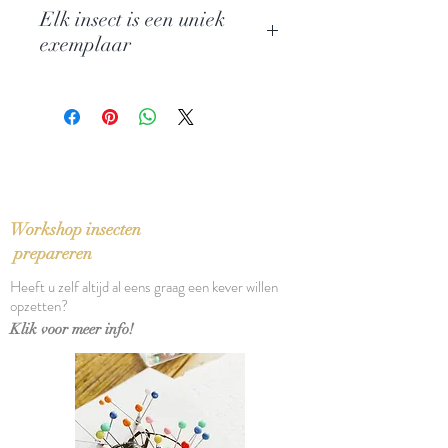
Naam: Neurobasis Chinensis Florida
Elk insect is een uniek
Familie: Calopterygidae
exemplaar
Herkomst: Indonesia
Afmetingen stolp: 16 x 13 cm
Grootte en kleur kunnen hierdoor
wat afwijken van de voorbeeldfoto
Workshop insecten
prepareren
Heeft u zelf altijd al eens graag een kever willen
opzetten?
Klik voor meer info!