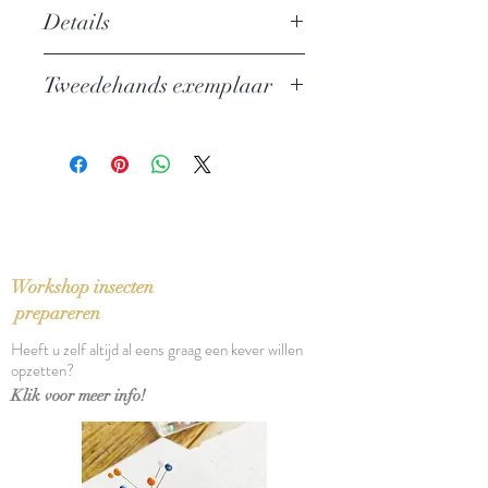
Details
Auteur: Michel Faber
Tweedehands exemplaar
Uitgever: Podium
ISBN: 9789057593956
In zeer goede staat
Taal: Nederlands
Bindwijze: Gebonden met
stofomslag
Verschijningsdatum: 2003
Aantal pagina's: 955
Workshop insecten
prepareren
Heeft u zelf altijd al eens graag een kever willen
opzetten?
Klik voor meer info!