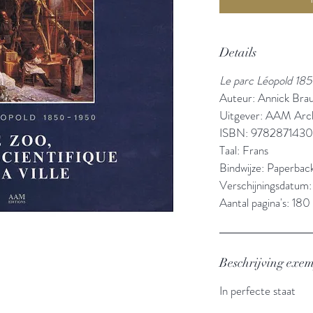
Details
Le parc Léopold 18
Auteur: Annick Br
Uitgever: AAM Arch
ISBN: 978287143
Taal: Frans
Bindwijze: Paperbac
Verschijningsdatum:
Aantal pagina's: 180
Beschrijving exe
In perfecte staat