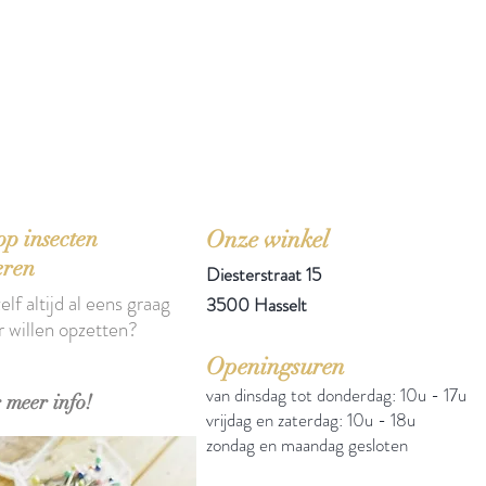
'Het zou mooi zijn boeken te kopen als we de ti
p insecten
Onze winkel
eren
Diesterstraat 15
elf altijd al eens graag
3500 Hasselt
r willen opzetten?
Openingsuren
van dinsdag tot donderdag: 10u - 17u
 meer info!
vrijdag en zaterdag: 10u - 18u
zondag en maandag gesloten