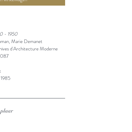
50 - 1950
auman, Marie Demanet
ives d'Architecture Moderne
0087
k
 1985
mplaar