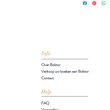
jd om ze te lezen erbij konden kopen, maar meestal verwar
t men het kopen
van
Arthur Schopenhauer
(1788-1860)
Info
Over Boktor
Verkoop uw boeken aan Boktor
Contact
Help
FAQ
Verzending