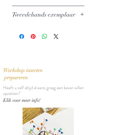
Auteur: Michel de Montaigne
Tweedehands exemplaar
Uitgever: Boom
ISBN: 9789053524688
In goede staat, vouw in rug
Taal: Nederlands
Vertaling: Frank de Graaff
Bindwijze: Paperback
Verschijningsdatum: 1998
Aantal pagina's: 544
Workshop insecten
prepareren
Heeft u zelf altijd al eens graag een kever willen
opzetten?
Klik voor meer info!