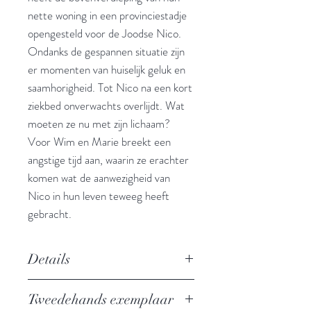
nette woning in een provinciestadje
opengesteld voor de Joodse Nico.
Ondanks de gespannen situatie zijn
er momenten van huiselijk geluk en
saamhorigheid. Tot Nico na een kort
ziekbed onverwachts overlijdt. Wat
moeten ze nu met zijn lichaam?
Voor Wim en Marie breekt een
angstige tijd aan, waarin ze erachter
komen wat de aanwezigheid van
Nico in hun leven teweeg heeft
gebracht.
Details
Auteur: Hans Keilson
Tweedehands exemplaar
Uitgever: Van Gennep