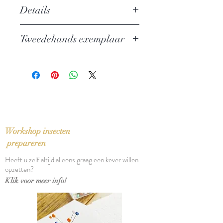
Details
Auteur: Honoré de Balzac
Tweedehands exemplaar
Uitgever: Athenaeum - Polak & Van
Gennep
In zeer goede staat
ISBN: 9789025302924
Taal: Nederlands
Vertaling: Hans van Pinxteren
Oorspronkelijke titel: Le colonel
Chabert (1832)
Bindwijze: Linnen band met
Workshop insecten
stofomslag
prepareren
Verschijningsdatum: 1996
Heeft u zelf altijd al eens graag een kever willen
Aantal pagina's: 112
opzetten?
Klik voor meer info!