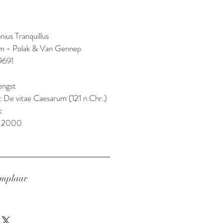
ius Tranquillus
m - Polak & Van Gennep
9691
engst
l: De vitae Caesarum (121 n.Chr.)
k
: 2000
emplaar