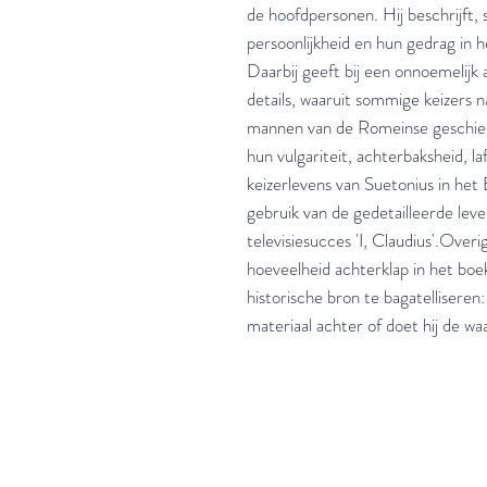
de hoofdpersonen. Hij beschrijft, 
persoonlijkheid en hun gedrag in he
Daarbij geeft bij een onnoemelijk 
details, waaruit sommige keizers n
mannen van de Romeinse geschiede
hun vulgariteit, achterbaksheid, l
keizerlevens van Suetonius in het
gebruik van de gedetailleerde leve
televisiesucces 'I, Claudius'.Over
hoeveelheid achterklap in het boek,
historische bron te bagatelliseren
materiaal achter of doet hij de wa
'Het zou mooi zijn boeken te kopen als we de ti