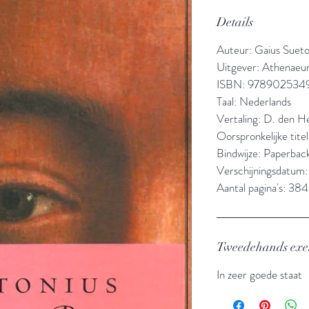
Details
Auteur: Gaius Sueton
Uitgever: Athenaeu
ISBN: 978902534
Taal: Nederlands
Vertaling: D. den H
Oorspronkelijke tite
Bindwijze: Paperbac
Verschijningsdatum
Aantal pagina's: 384
Tweedehands ex
In zeer goede staat