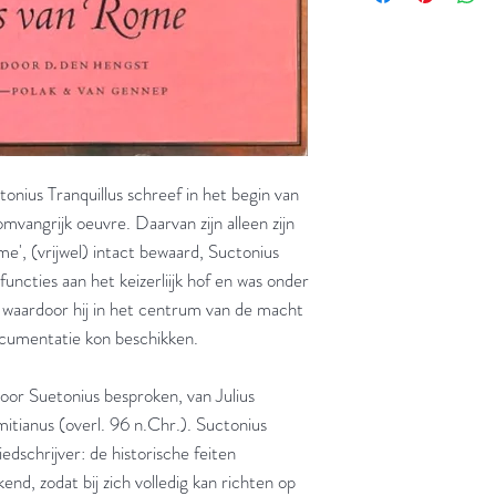
onius Tranquillus schreef in het begin van
vangrijk oeuvre. Daarvan zijn alleen zijn
me', (vrijwel) intact bewaard, Suctonius
functies aan het keizerliijk hof en was onder
, waardoor hij in het centrum van de macht
cumentatie kon beschikken.
oor Suetonius besproken, van Julius
itianus (overl. 96 n.Chr.). Suctonius
iedschrijver: de historische feiten
kend, zodat bij zich volledig kan richten op