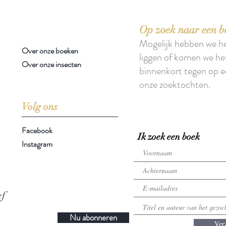
Op zoek naar een b
Mogelijk hebben we h
Over onze boeken
liggen of komen we he
Over onze insecten
binnenkort tegen op e
onze zoektochten.
Volg ons
Facebook
Ik zoek een boek
Instagram
ef
Nu abonneren
Ver