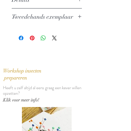
Auteur: Yves Van Buyten & Willy
Tweedehands exemplaar
Vanderzeypen
Uitgever: Synthese
In zeer goede staat
ISBN: 9789062710140
Taal: Nederlands
Bindwijze: Paperback
Verschijningsdatum: 2006
Aantal pagina's: 237
Workshop insecten
prepareren
Heeft u zelf altijd al eens graag een kever willen
opzetten?
Klik voor meer info!