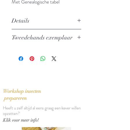
Met Genealogische tabel
Details
Onder redactie van Hugo Soly
Tweedehands exemplaar
Uitgever: Mercatorfonds
ISBN: 9789061534334
In perfecte staat
Taal: Nederlands
Bindwijze: Linnen band met
stofomslag in cassette
Verschijningsdatum: 1999
Aantal pagina's: 528
Workshop insecten
prepareren
Heeft u zelf altijd al eens graag een kever willen
opzetten?
Klik voor meer info!