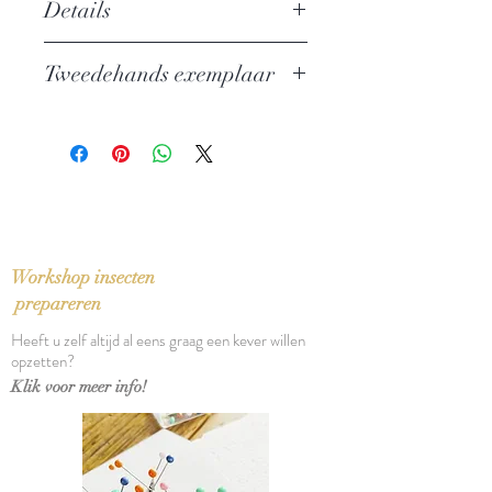
Details
Auteur: David Norris en Carl Flint
Tweedehands exemplaar
Uitgever: Elmar
ISBN: 9789038907901
In zeer goede staat - 7,50 euro
Taal: Nederlands
Bindwijze: Paperback
Verschijningsdatum: 1998
Aantal pagina's: 176
Workshop insecten
prepareren
Heeft u zelf altijd al eens graag een kever willen
opzetten?
Klik voor meer info!