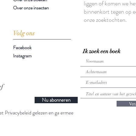
liggen of komen we he
Over onze insecten
binnenkort tegen op e
onze zoektochten.
Volg ons
Facebook
Ik zoek een boek
Instagram
ef
Nu abonneren
Ver
t Privacybeleid gelezen en ga ermee