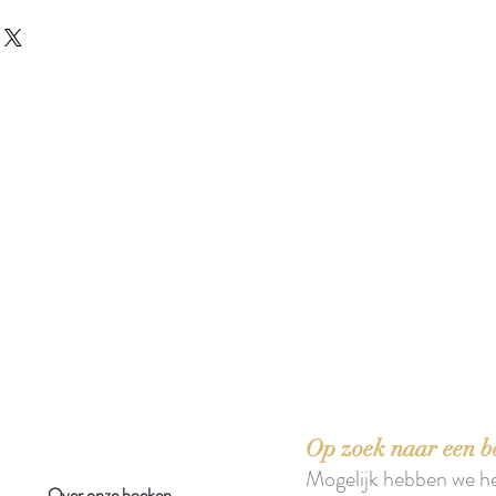
 boeken met het toe-eigenen van de inhoud ervan.'
Op zoek naar een b
Mogelijk hebben we h
Over onze boeken