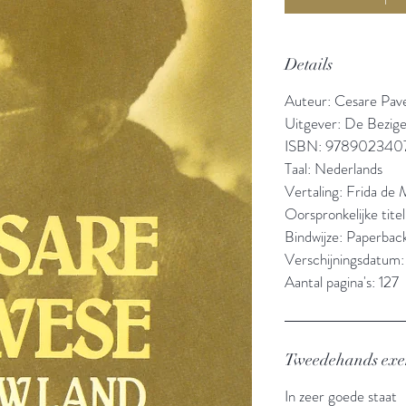
Details
Auteur: Cesare Pav
Uitgever: De Bezige
ISBN: 978902340
Taal: Nederlands
Vertaling: Frida de
Oorspronkelijke titel
Bindwijze: Paperbac
Verschijningsdatum
Aantal pagina's: 127
Tweedehands ex
In zeer goede staat