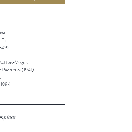
ese
 Bij
7492
 Matteis-Vogels
: Paesi tuoi (1941)
k
: 1984
emplaar