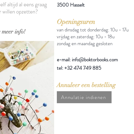
elf altijd al eens graag
3500 Hasselt
r willen opzetten?
Openingsuren
van dinsdag tot donderdag: 10u - 17u
 meer info!
vrijdag en zaterdag: 10u - 18u
zondag en maandag gesloten
e-mail: info@boktorbooks.com
tel: +32 474 749 885
Annuleer een bestelling
Annulatie indienen