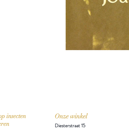
'Het zou mooi zijn boeken te kopen als we de ti
p insecten
Onze winkel
eren
Diesterstraat 15