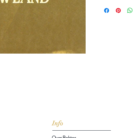
jd om ze te lezen erbij konden kopen, maar meestal verwar
t men het kopen
van
Arthur Schopenhauer
(1788-1860)
Info
Over Boktor