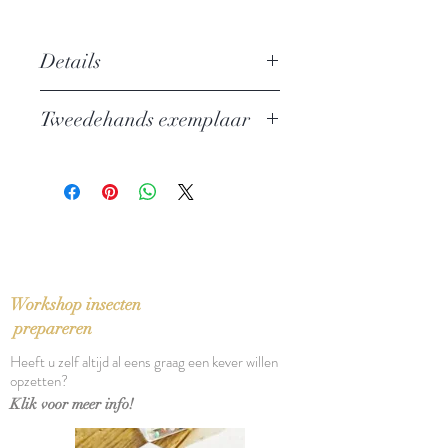
Details
Auteur: Jan Saudek
Tweedehands exemplaar
Uitgever: Art unlimited
ISBN: 9071161137
In zeer goede staat
Taal: English
Bindwijze: Paperback
Verschijningsdatum: 1992
Aantal pagina's: 160
Workshop insecten
prepareren
Heeft u zelf altijd al eens graag een kever willen
opzetten?
Klik voor meer info!