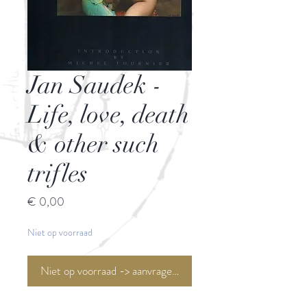
Jan Saudek -
Life, love, death
& other such
trifles
Prijs
€ 0,00
Niet op voorraad
Niet op voorraad -> aanvragen <-